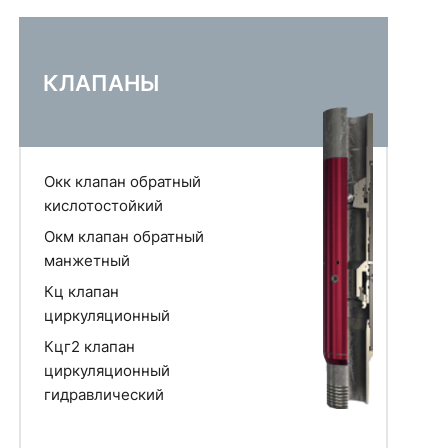
КЛАПАНЫ
Окк клапан обратный
кислотостойкий
Окм клапан обратный
манжетный
Кц клапан
циркуляционный
Кцг2 клапан
циркуляционный
гидравлический
Маг.2 муфта активационная