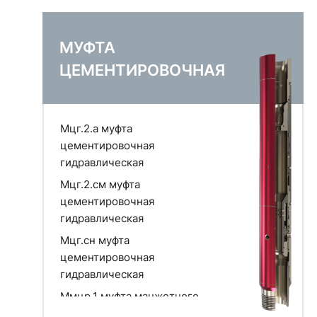
МУФТА
ЦЕМЕНТИРОВОЧНАЯ
Мцг.2.а муфта
цементировочная
гидравлическая
Мцг.2.см муфта
цементировочная
гидравлическая
Мцг.сн муфта
цементировочная
гидравлическая
Ммцр.1 муфта манжетного
цементирования